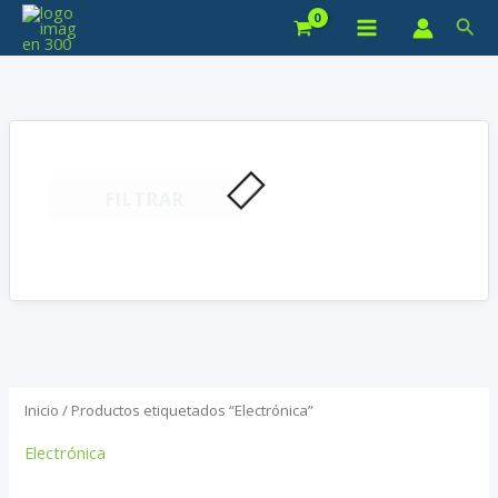
Ir
Bus
al
contenido
FILTRAR
Inicio
/ Productos etiquetados “Electrónica”
Electrónica