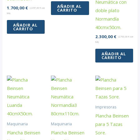
Neumática con
AÑADIR AL
1.700,00
€
(
2.057,00
€
con
CARRITO
doble plato
IVA)
Normandía
AÑADIR AL
40cmx50cm.
CARRITO
2.300,00
€
(
2.783,00
€
con
IVA)
AÑADIR AL
CARRITO
Impresoras
Plancha Beinsen
para 5 Tazas
Maquinaria
Maquinaria
Plancha Beinsen
Plancha Beinsen
Sore.