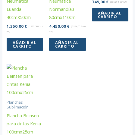
Neumática
Neumática
749,00
€
(
906,29
€
con IVA)
Luanda
Normandía3
AÑADIR AL
CARRITO
40cmX50cm.
80cmx110cm.
1.350,00
€
4.450,00
€
(
1.633,50
€
con
(
5.384,50
€
con
IVA)
IVA)
AÑADIR AL
AÑADIR AL
CARRITO
CARRITO
Planchas
Sublimación
Plancha Beinsen
para cintas Kenia
100cmx25cm