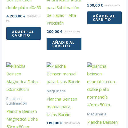
500,00
€
(
605,00
€
con IVA)
doble plato 40×50
para Sublimación
de Tazas – Alta
AÑADIR AL
4.200,00
€
(
5.082,00
€
con
CARRITO
IVA)
Precisión
200,00
€
AÑADIR AL
(
242,00
€
con IVA)
CARRITO
AÑADIR AL
CARRITO
Maquinaria
Plancha Beinsen
Planchas
Sublimación
manual para
Plancha Beinsen
tazas Baréin
Maquinaria
Magnetica Doha
Plancha Beinsen
180,00
€
(
217,80
€
con IVA)
50cmx80cm