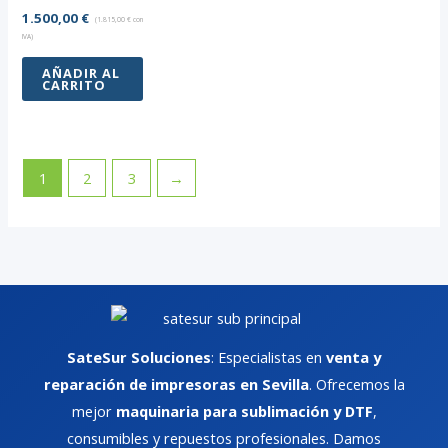
1.500,00
€
(
1.815,00
€
con
IVA)
AÑADIR AL
CARRITO
1
2
3
→
SateSur Soluciones
: Especialistas en
venta y
reparación de impresoras en Sevilla
. Ofrecemos la
mejor
maquinaria para sublimación y DTF
,
consumibles y repuestos profesionales. Damos