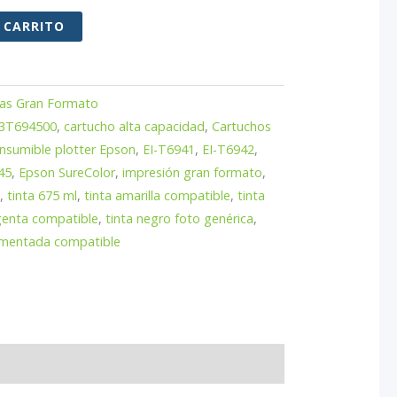
45,00 €
 CARRITO
tas Gran Formato
3T694500
,
cartucho alta capacidad
,
Cartuchos
nsumible plotter Epson
,
EI-T6941
,
EI-T6942
,
45
,
Epson SureColor
,
impresión gran formato
,
,
tinta 675 ml
,
tinta amarilla compatible
,
tinta
genta compatible
,
tinta negro foto genérica
,
gmentada compatible