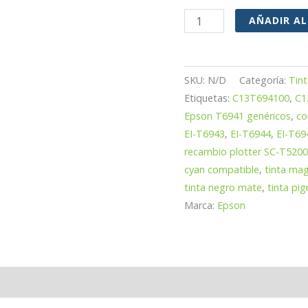
Cartuchos
AÑADIR AL
de
tinta
pigmentada
SKU:
N/D
Categoría:
Tin
genéricos
Etiquetas:
C13T694100
,
C1
Epson T6941 genéricos
,
co
compatibles
EI-T6943
,
EI-T6944
,
EI-T69
con
recambio plotter SC-T5200
Epson
cyan compatible
,
tinta ma
T6941
tinta negro mate
,
tinta pi
/
Marca:
Epson
T6942
/
T6943
/
loraciones (0)
T6944