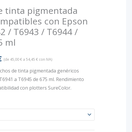
e tinta pigmentada
ompatibles con Epson
2 / T6943 / T6944 /
5 ml
Rango
€
(de
45,00
€
a
54,45
€
con IVA)
de
uchos de tinta pigmentada genéricos
T6941 a T6945 de 675 ml. Rendimiento
precios:
tibilidad con plotters SureColor.
desde
37,19 €
hasta