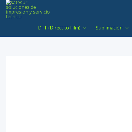
Ir
al
contenido
DTF (Direct to Film)
Sublimación