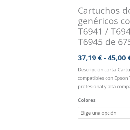
Cartuchos d
genéricos c
T6941 / T694
T6945 de 67
37,19
€
-
45,00
Descripción corta: Cart
compatibles con Epson 
profesional y alta compa
Colores