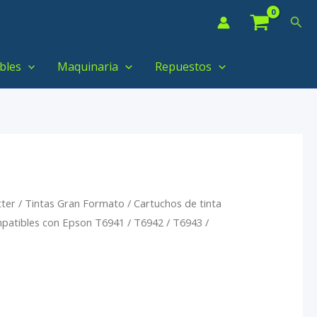
Bus
bles
Maquinaria
Repuestos
tter
/
Tintas Gran Formato
/ Cartuchos de tinta
atibles con Epson T6941 / T6942 / T6943 /