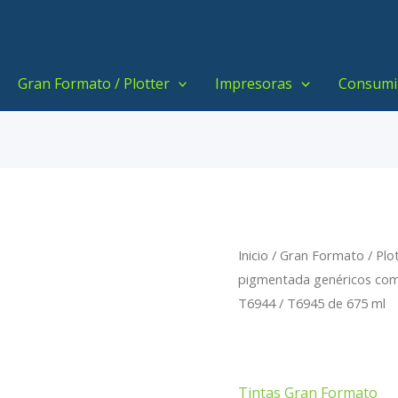
Gran Formato / Plotter
Impresoras
Consumi
Inicio
/
Gran Formato / Plo
pigmentada genéricos comp
T6944 / T6945 de 675 ml
Tintas Gran Formato