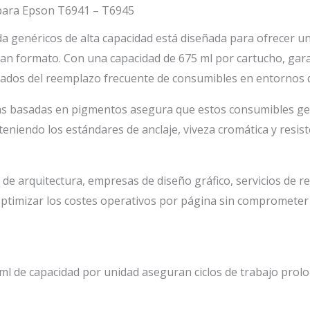
/
 para Epson T6941 – T6945
T6945
a genéricos de alta capacidad está diseñada para ofrecer un
de
ran formato. Con una capacidad de 675 ml por cartucho, gar
675
ivados del reemplazo frecuente de consumibles en entornos 
ml
as basadas en pigmentos asegura que estos consumibles ge
cantidad
teniendo los estándares de anclaje, viveza cromática y resist
de arquitectura, empresas de diseño gráfico, servicios de r
 optimizar los costes operativos por página sin comprometer 
ml de capacidad por unidad aseguran ciclos de trabajo prol