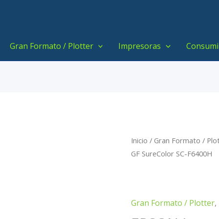
Gran Formato / Plotter
Impresoras
Consumi
Inicio
/
Gran Formato / Plo
GF SureColor SC-F6400H
Gran Formato / Plotter
,