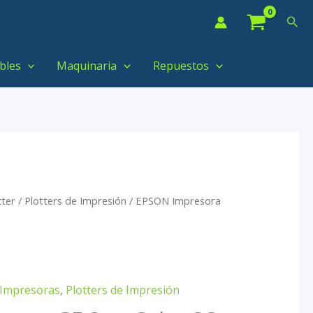
Bus
bles
Maquinaria
Repuestos
tter
/
Plotters de Impresión
/ EPSON Impresora
Impresoras
,
Plotters de Impresión