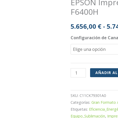
EPSON Impre
F6400H
5.656,00
€
-
5.7
Configuración de Cana
EPSON
AÑADIR AL
Impresora
GF
SureColor
SKU:
C11CK79301A0
SC-
Categorías:
Gran Formato /
Etiquetas:
Eficiencia_Energé
F6400H
Equipo_Sublimación
,
Impre
cantidad