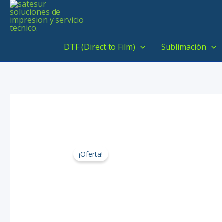
Ir
al
contenido
DTF (Direct to Film)
Sublimación
¡Oferta!