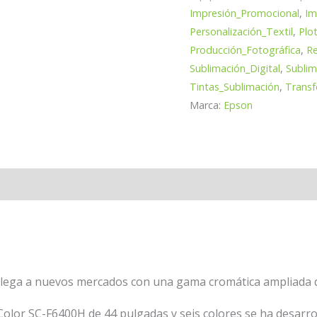
Impresión_Promocional
,
Im
Personalización_Textil
,
Plo
Producción_Fotográfica
,
Re
Sublimación_Digital
,
Subli
Tintas_Sublimación
,
Transf
Marca:
Epson
loraciones (0)
 llega a nuevos mercados con una gama cromática ampliada qu
Color SC-F6400H de 44 pulgadas y seis colores se ha desarro