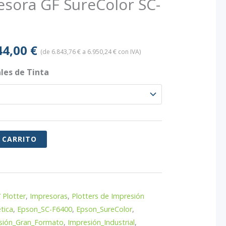
sora GF SureColor SC-
Rango
44,00
€
(de
6.843,76
€
a
6.950,24
€
con IVA)
de
les de Tinta
precios:
desde
5.656,00 €
 CARRITO
hasta
5.744,00 €
 Plotter
,
Impresoras
,
Plotters de Impresión
tica
,
Epson_SC-F6400
,
Epson_SureColor
,
sión_Gran_Formato
,
Impresión_Industrial
,