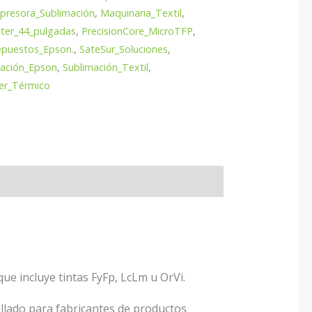
presora_Sublimación
,
Maquinaria_Textil
,
tter_44_pulgadas
,
PrecisionCore_MicroTFP
,
puestos_Epson.
,
SateSur_Soluciones
,
mación_Epson
,
Sublimación_Textil
,
er_Térmico
e incluye tintas FyFp, LcLm u OrVi.
llado para fabricantes de productos