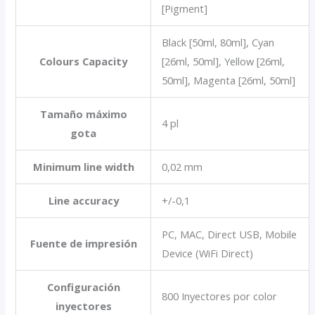
[Pigment]
Black [50ml, 80ml], Cyan
Colours Capacity
[26ml, 50ml], Yellow [26ml,
50ml], Magenta [26ml, 50ml]
Tamaño máximo
4 pl
gota
Minimum line width
0,02 mm
Line accuracy
+/-0,1
PC, MAC, Direct USB, Mobile
Fuente de impresión
Device (WiFi Direct)
Configuración
800 Inyectores por color
inyectores