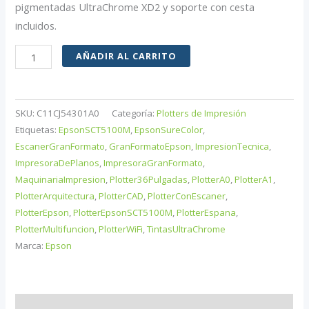
pigmentadas UltraChrome XD2 y soporte con cesta
incluidos.
EPSON
AÑADIR AL CARRITO
Impresora
GF
SureColor
SKU:
C11CJ54301A0
Categoría:
Plotters de Impresión
SC-
Etiquetas:
EpsonSCT5100M
,
EpsonSureColor
,
T5100M-
EscanerGranFormato
,
GranFormatoEpson
,
ImpresionTecnica
,
ImpresoraDePlanos
,
ImpresoraGranFormato
,
MFP
MaquinariaImpresion
,
Plotter36Pulgadas
,
PlotterA0
,
PlotterA1
,
-
PlotterArquitectura
,
PlotterCAD
,
PlotterConEscaner
,
Wireless
PlotterEpson
,
PlotterEpsonSCT5100M
,
PlotterEspana
,
Printer
PlotterMultifuncion
,
PlotterWiFi
,
TintasUltraChrome
(Incluye
Marca:
Epson
Stand)
220V
CAD
Descripción