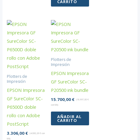
CARRITO
Plotters de
Impresión
EPSON Impresora
Plotters de
GF SureColor SC-
Impresión
EPSON Impresora
P20500 ink bundle
GF SureColor SC-
15.700,00
€
(
18.997,00
€
con IVA)
P6500D doble
rollo con Adobe
AÑADIR AL
CARRITO
PostScript
3.306,00
€
(
4.000,26
€
con
IVA)