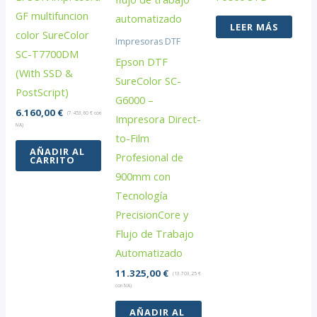
GF multifuncion
LEER MÁS
color SureColor
Impresoras DTF
SC-T7700DM
Epson DTF
(With SSD &
SureColor SC-
PostScript)
G6000 –
6.160,00
€
(
7.453,60
€
con
Impresora Direct-
IVA)
to-Film
AÑADIR AL
Profesional de
CARRITO
900mm con
Tecnología
PrecisionCore y
Flujo de Trabajo
Automatizado
11.325,00
€
(
13.703,25
€
con IVA)
AÑADIR AL