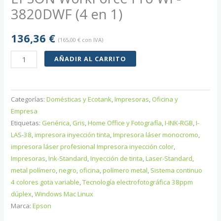
3820DWF (4 en 1)
136,36
€
(
165,00
€
con IVA)
EPSON
AÑADIR AL CARRITO
WorkForce
Pro
WF-
Categorías:
Domésticas y Ecotank
,
Impresoras
,
Oficina y
3820DWF
Empresa
(4
Etiquetas:
Genérica
,
Gris
,
Home Office y Fotografía
,
I-INK-RGB
,
I-
LAS-38
,
impresora inyección tinta
,
Impresora láser monocromo
,
en
impresora láser profesional Impresora inyección color
,
1)
Impresoras
,
Ink-Standard
,
Inyección de tinta
,
Laser-Standard
,
cantidad
metal polímero
,
negro
,
oficina
,
polímero metal
,
Sistema continuo
4 colores gota variable
,
Tecnología electrofotográfica 38ppm
dúplex
,
Windows Mac Linux
Marca:
Epson