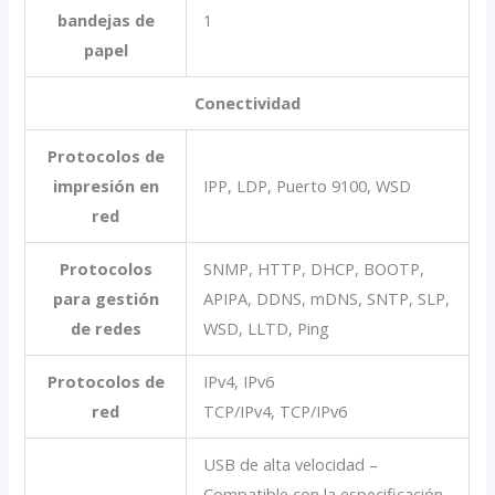
bandejas de
1
papel
Conectividad
Protocolos de
impresión en
IPP, LDP, Puerto 9100, WSD
red
Protocolos
SNMP, HTTP, DHCP, BOOTP,
para gestión
APIPA, DDNS, mDNS, SNTP, SLP,
de redes
WSD, LLTD, Ping
Protocolos de
IPv4, IPv6
red
TCP/IPv4, TCP/IPv6
USB de alta velocidad –
Compatible con la especificación