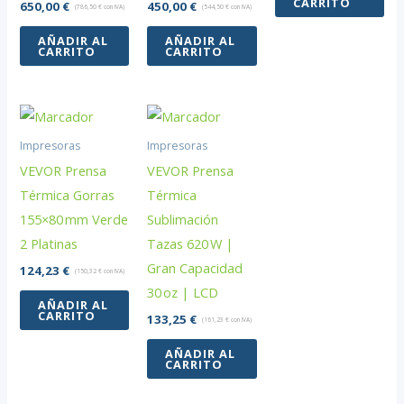
CARRITO
650,00
€
450,00
€
(
786,50
€
con IVA)
(
544,50
€
con IVA)
AÑADIR AL
AÑADIR AL
CARRITO
CARRITO
Impresoras
Impresoras
VEVOR Prensa
VEVOR Prensa
Térmica Gorras
Térmica
155×80 mm Verde
Sublimación
2 Platinas
Tazas 620 W |
Gran Capacidad
124,23
€
(
150,32
€
con IVA)
30 oz | LCD
AÑADIR AL
CARRITO
133,25
€
(
161,23
€
con IVA)
AÑADIR AL
CARRITO