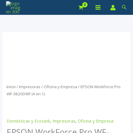
Ir
Bus
al
contenido
Inicio
/
Impresoras
/
Oficina y Empresa
/ EPSON WorkForce Pro
WF-3820DWF (4 en 1)
Domésticas y Ecotank
,
Impresoras
,
Oficina y Empresa
EPSON WorkForce Pro WF-