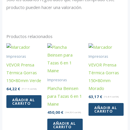
producto pueden hacer una valoración.
Productos relacionados
Impresoras
Impresoras
VEVOR Prensa
VEVOR Prensa
Térmica Gorras
Térmica Gorras
150×80 mm Verde
150×80 mm
Impresoras
Plancha Beinsen
Morado
64,22
€
(
77,71
€
con IVA)
para Tazas 6 en 1
63,17
€
(
76,43
€
con IVA)
AÑADIR AL
CARRITO
Maine
AÑADIR AL
CARRITO
450,00
€
(
544,50
€
con IVA)
AÑADIR AL
CARRITO