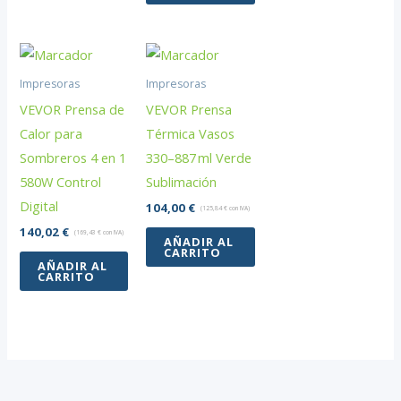
Impresoras
Impresoras
VEVOR Prensa de
VEVOR Prensa
Calor para
Térmica Vasos
Sombreros 4 en 1
330–887 ml Verde
580W Control
Sublimación
Digital
104,00
€
(
125,84
€
con IVA)
140,02
€
(
169,43
€
con IVA)
AÑADIR AL
CARRITO
AÑADIR AL
CARRITO