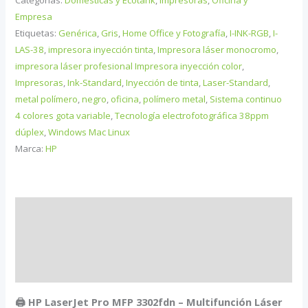
Categorías:
Domésticas y Ecotank
,
Impresoras
,
Oficina y
LaserJet
Empresa
Etiquetas:
Genérica
,
Gris
,
Home Office y Fotografía
,
I-INK-RGB
,
I-
Pro
LAS-38
,
impresora inyección tinta
,
Impresora láser monocromo
,
3302fdn
impresora láser profesional Impresora inyección color
,
cantidad
Impresoras
,
Ink-Standard
,
Inyección de tinta
,
Laser-Standard
,
metal polímero
,
negro
,
oficina
,
polímero metal
,
Sistema continuo
4 colores gota variable
,
Tecnología electrofotográfica 38ppm
dúplex
,
Windows Mac Linux
Marca:
HP
Descripción
Información adicional
Valoraciones (0)
🖨️ HP LaserJet Pro MFP 3302fdn – Multifunción Láser