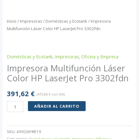
Inicio
/
Impresoras
/
Domésticas y Ecotank
/ Impresora
Multifunción Láser Color HP LaserJet Pro 3302fdn
Domésticas y Ecotank
,
Impresoras
,
Oficina y Empresa
Impresora Multifunción Láser
Color HP LaserJet Pro 3302fdn
391,62
€
(
473,86
€
con IVA)
Impresora
AÑADIR AL CARRITO
Multifunción
Láser
Color
SKU:
499Q6F#B19
HP