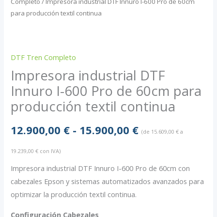
Completo
/ Impresora industrial DTF Innuro I-600 Pro de 60cm
para producción textil continua
DTF Tren Completo
Impresora industrial DTF
Innuro I-600 Pro de 60cm para
producción textil continua
Rango
12.900,00
€
-
15.900,00
€
(de
15.609,00
€
a
de
19.239,00
€
con IVA)
precios:
Impresora industrial DTF Innuro I-600 Pro de 60cm con
cabezales Epson y sistemas automatizados avanzados para
desde
optimizar la producción textil continua.
12.900,00 €
Configuración Cabezales