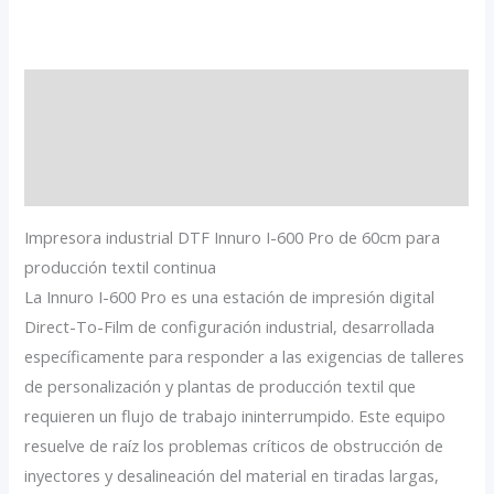
cantidad
Descripción
Información adicional
Valoraciones (0)
Impresora industrial DTF Innuro I-600 Pro de 60cm para
producción textil continua
La Innuro I-600 Pro es una estación de impresión digital
Direct-To-Film de configuración industrial, desarrollada
específicamente para responder a las exigencias de talleres
de personalización y plantas de producción textil que
requieren un flujo de trabajo ininterrumpido. Este equipo
resuelve de raíz los problemas críticos de obstrucción de
inyectores y desalineación del material en tiradas largas,