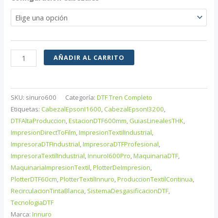
hasta
15.900,00 €
Impresora
AÑADIR AL CARRITO
industrial
DTF
Innuro
SKU:
sinuro600
Categoría:
DTF Tren Completo
I-
Etiquetas:
CabezalEpsonI1600
,
CabezalEpsonI3200
,
600
DTFAltaProduccion
,
EstacionDTF600mm
,
GuiasLinealesTHK
,
ImpresionDirectToFilm
,
ImpresionTextilIndustrial
,
Pro
ImpresoraDTFIndustrial
,
ImpresoraDTFProfesional
,
de
ImpresoraTextilIndustrial
,
InnuroI600Pro
,
MaquinariaDTF
,
60cm
MaquinariaImpresionTextil
,
PlotterDeImpresion
,
para
PlotterDTF60cm
,
PlotterTextilInnuro
,
ProduccionTextilContinua
,
producción
RecirculacionTintaBlanca
,
SistemaDesgasificacionDTF
,
textil
TecnologiaDTF
continua
Marca:
Innuro