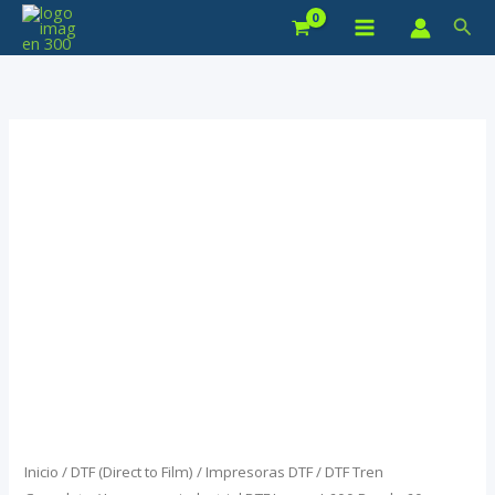
Ir
Bus
al
contenido
Inicio
/
DTF (Direct to Film)
/
Impresoras DTF
/
DTF Tren