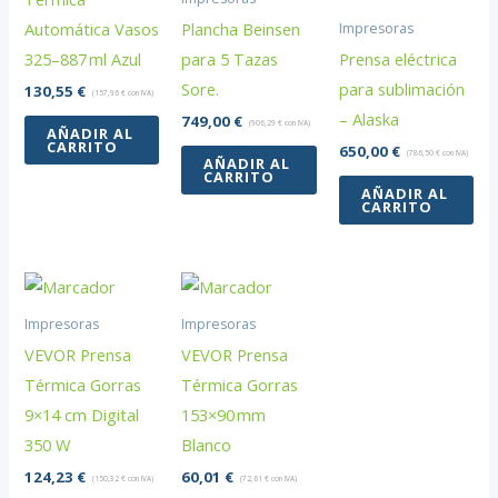
Automática Vasos
Plancha Beinsen
Impresoras
325–887 ml Azul
para 5 Tazas
Prensa eléctrica
Sore.
para sublimación
130,55
€
(
157,96
€
con IVA)
– Alaska
749,00
€
(
906,29
€
con IVA)
AÑADIR AL
CARRITO
650,00
€
(
786,50
€
con IVA)
AÑADIR AL
CARRITO
AÑADIR AL
CARRITO
Impresoras
Impresoras
VEVOR Prensa
VEVOR Prensa
Térmica Gorras
Térmica Gorras
9×14 cm Digital
153×90 mm
350 W
Blanco
124,23
€
60,01
€
(
150,32
€
con IVA)
(
72,61
€
con IVA)