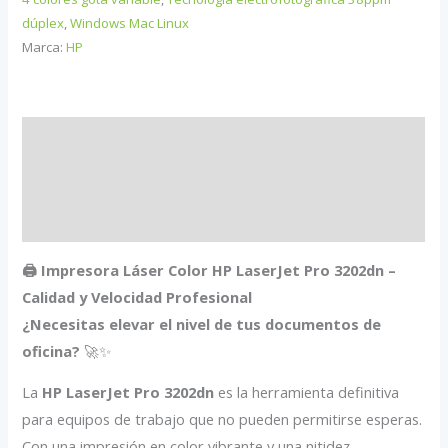
dúplex
,
Windows Mac Linux
Marca:
HP
Descripción
Información adicional
Valoraciones (0)
🖨️ Impresora Láser Color HP LaserJet Pro 3202dn –
Calidad y Velocidad Profesional
¿Necesitas elevar el nivel de tus documentos de
oficina?
🚀✨
La
HP LaserJet Pro 3202dn
es la herramienta definitiva
para equipos de trabajo que no pueden permitirse esperas.
Con una impresión en color vibrante y una nitidez