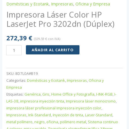
Domésticas y Ecotank
,
Impresoras
,
Oficina y Empresa
Impresora Láser Color HP
LaserJet Pro 3202dn (Dúplex)
272,39
€
(
329,59
€
con IVA)
Impresora
AÑADIR AL CARRITO
Láser
Color
HP
SKU:
8D7L0A#B19
LaserJet
Categorías:
Domésticas y Ecotank
,
Impresoras
,
Oficina y
Pro
Empresa
Etiquetas:
Genérica
,
Gris
,
Home Office y Fotografía
,
I-INK-RGB
,
I-
3202dn
LAS-38
,
impresora inyección tinta
,
Impresora láser monocromo
,
(Dúplex)
impresora láser profesional Impresora inyección color
,
cantidad
Impresoras
,
Ink-Standard
,
Inyección de tinta
,
Laser-Standard
,
metal polímero
,
negro
,
oficina
,
polímero metal
,
Sistema continuo
4 colores gota variable
,
Tecnología electrofotográfica 38ppm