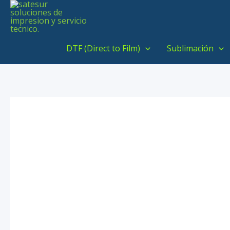
Ir
al
contenido
DTF (Direct to Film)
Sublimación