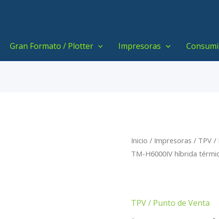
Gran Formato / Plotter
Impresoras
Consumi
Inicio
/
Impresoras
/
TPV /
TM-H6000IV híbrida térmic
TPV / Punto de Venta