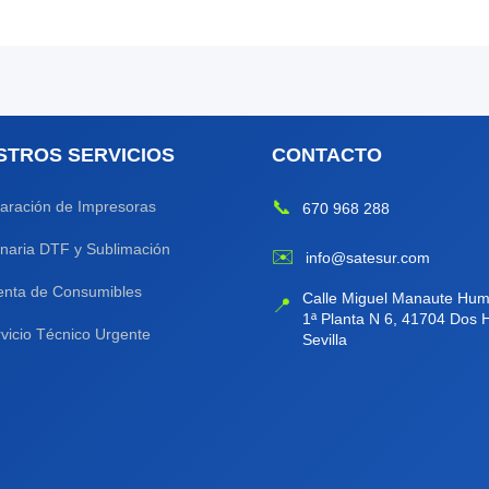
STROS SERVICIOS
CONTACTO
📞
aración de Impresoras
670 968 288
naria DTF y Sublimación
✉️
info@satesur.com
enta de Consumibles
Calle Miguel Manaute Hum
📍
1ª Planta N 6, 41704 Dos
vicio Técnico Urgente
Sevilla