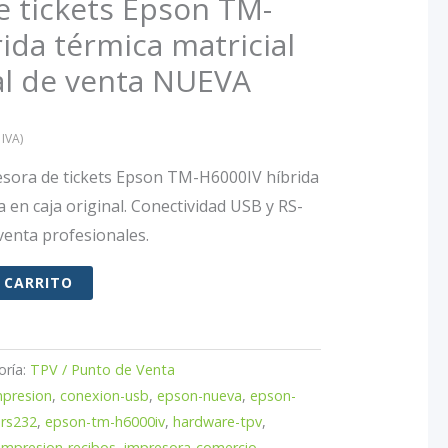
e tickets Epson TM-
ida térmica matricial
al de venta NUEVA
IVA)
esora de tickets Epson TM-H6000IV híbrida
a en caja original. Conectividad USB y RS-
venta profesionales.
 CARRITO
oría:
TPV / Punto de Venta
presion
,
conexion-usb
,
epson-nueva
,
epson-
rs232
,
epson-tm-h6000iv
,
hardware-tpv
,
impresion-recibos
,
impresora-comercio
,