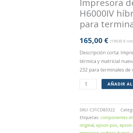
Impresora d
H6000IV híbr
para termin
165,00
€
(
199,65
€
con 
Descripción corta: Impr
térmica y matricial nuev
232 para terminales de 
Impresora
AÑADIR AL
de
tickets
Epson
SKU:
C31CD83322
Categ
TM-
Etiquetas:
componentes-im
original
,
epson-pos
,
epson-
H6000IV
impresion-codigos-barras
,