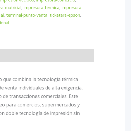
a-matricial
,
impresora-termica
,
impresora-
al
,
terminal-punto-venta
,
ticketera-epson
,
ional
o que combina la tecnología térmica
e venta individuales de alta exigencia,
 de transacciones comerciales. Este
óneo para comercios, supermercados y
on doble tecnología de impresión sin