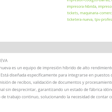
híbrida
impresora-hibrida
,
impresor
térmica
tickets
,
maquinaria-comerci
matricial
ticketera-nueva
,
tpv-profes
para
terminal
de
venta
loraciones (0)
NUEVA
cantidad
UEVA
nueva es un equipo de impresión híbrido de alto rendimient
vo. Está diseñada específicamente para integrarse en puestos d
misión de recibos, validación de documentos y procesamiento
inal sin desprecintar, garantizando un estado de fábrica id
 de trabajo continuo, solucionando la necesidad de contar c