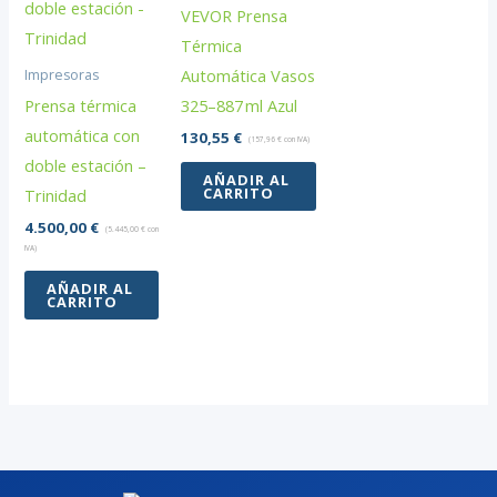
VEVOR Prensa
Térmica
Automática Vasos
Impresoras
Prensa térmica
325–887 ml Azul
automática con
130,55
€
(
157,96
€
con IVA)
doble estación –
AÑADIR AL
CARRITO
Trinidad
4.500,00
€
(
5.445,00
€
con
IVA)
AÑADIR AL
CARRITO