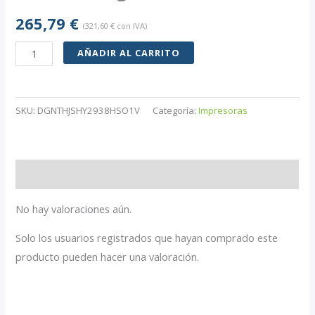
265,79
€
(
321,60
€
con IVA)
VEVOR
AÑADIR AL CARRITO
Color
Negro
Prensa
SKU:
DGNTHJSHY2938HSO1V
Categoría:
Impresoras
Térmica
10
en
Valoraciones (0)
1
38x30cm
No hay valoraciones aún.
Camisetas,
Solo los usuarios registrados que hayan comprado este
Tazas,
producto pueden hacer una valoración.
Gorras,
Platos,
Bolígrafo