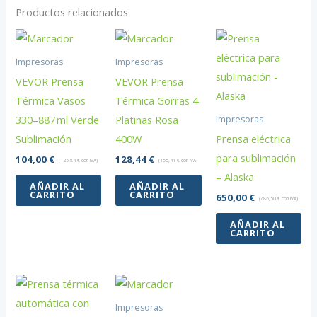
cantidad
Productos relacionados
Impresoras
Impresoras
VEVOR Prensa
VEVOR Prensa
Térmica Vasos
Térmica Gorras 4
330–887 ml Verde
Platinas Rosa
Impresoras
Sublimación
400W
Prensa eléctrica
para sublimación
104,00
€
128,44
€
(
125,84
€
con IVA)
(
155,41
€
con IVA)
– Alaska
AÑADIR AL
AÑADIR AL
CARRITO
CARRITO
650,00
€
(
786,50
€
con IVA)
AÑADIR AL
CARRITO
Impresoras