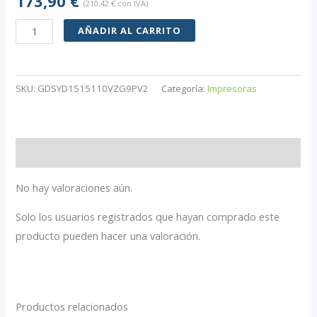
173,90
€
(
210,42
€
con IVA)
VEVOR
AÑADIR AL CARRITO
Negro
Prensa
de
SKU:
GDSYD1515110VZG9PV2
Categoría:
Impresoras
Calor
38x38
cm
Valoraciones (0)
1200W
Sublimación
No hay valoraciones aún.
Digital
Solo los usuarios registrados que hayan comprado este
cantidad
producto pueden hacer una valoración.
Productos relacionados