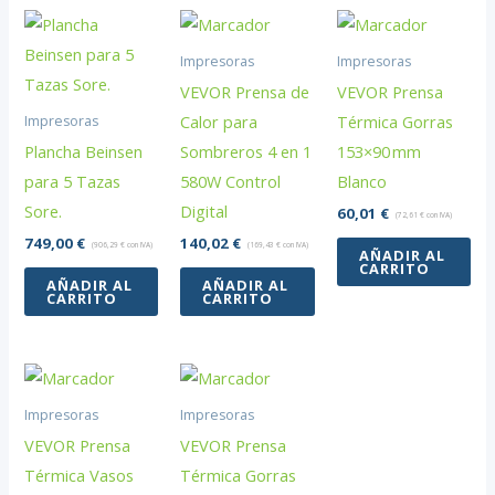
Impresoras
Impresoras
VEVOR Prensa de
VEVOR Prensa
Calor para
Térmica Gorras
Impresoras
Plancha Beinsen
Sombreros 4 en 1
153×90 mm
para 5 Tazas
580W Control
Blanco
Sore.
Digital
60,01
€
(
72,61
€
con IVA)
749,00
€
140,02
€
(
906,29
€
con IVA)
(
169,43
€
con IVA)
AÑADIR AL
CARRITO
AÑADIR AL
AÑADIR AL
CARRITO
CARRITO
Impresoras
Impresoras
VEVOR Prensa
VEVOR Prensa
Térmica Vasos
Térmica Gorras