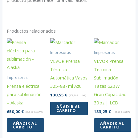
producto pueden hacer una valoración.
Productos relacionados
Impresoras
Impresoras
VEVOR Prensa
VEVOR Prensa
Térmica
Térmica
Automática Vasos
Sublimación
Impresoras
Prensa eléctrica
325–887 ml Azul
Tazas 620 W |
para sublimación
Gran Capacidad
130,55
€
(
157,96
€
con IVA)
– Alaska
30 oz | LCD
AÑADIR AL
CARRITO
650,00
€
133,25
€
(
786,50
€
con IVA)
(
161,23
€
con IVA)
AÑADIR AL
AÑADIR AL
CARRITO
CARRITO