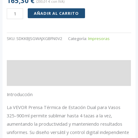
165,30
€
(
200,01
€
con IVA)
VEVOR
AÑADIR AL CARRITO
Prensa
Térmica
Vasos
SKU:
SDKKBJSGWAJXGBFN0V2
Categoría:
Impresoras
325–
900 ml
|
Descripción
Doble
Estación
Valoraciones (0)
|
Introducción
Sublimación
Precisa
La VEVOR Prensa Térmica de Estación Dual para Vasos
cantidad
325–900 ml permite sublimar hasta 4 tazas a la vez,
aumentando la productividad y manteniendo resultados
uniformes. Su diseño versátil y control digital independiente