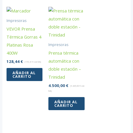
Impresoras
VEVOR Prensa
Térmica Gorras 4
Platinas Rosa
Impresoras
400W
Prensa térmica
automática con
128,44
€
(
155,41
€
con IVA)
doble estación –
AÑADIR AL
CARRITO
Trinidad
4.500,00
€
(
5.445,00
€
con
IVA)
AÑADIR AL
CARRITO