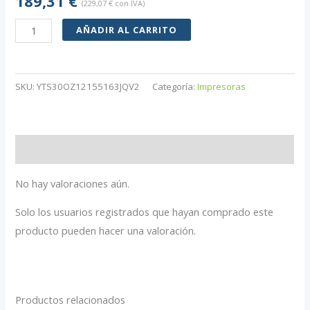
189,31
€
(
229,07
€
con IVA)
VEVOR
AÑADIR AL CARRITO
Rosa
Prensa
Térmica
SKU:
YTS30OZ12155163JQV2
Categoría:
Impresoras
5
en
1
Valoraciones (0)
12x15"
Camisetas,
No hay valoraciones aún.
Gorras,
Solo los usuarios registrados que hayan comprado este
Tazas,
producto pueden hacer una valoración.
Platos
cantidad
Productos relacionados