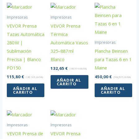
Impresoras
Impresoras
VEVOR Prensa
VEVOR Prensa
Tazas Automática
Térmica
280 W |
Automática Vasos
Impresoras
Sublimación
325–887 ml
Plancha Beinsen
Precisa | Blanco
Blanco
para Tazas 6 en 1
PD150
Maine
132,65
€
(
160,51
€
con IVA)
115,80
€
450,00
€
(
140,12
€
con IVA)
(
544,50
€
con IVA)
AÑADIR AL
CARRITO
AÑADIR AL
AÑADIR AL
CARRITO
CARRITO
Impresoras
Impresoras
VEVOR Prensa de
VEVOR Prensa