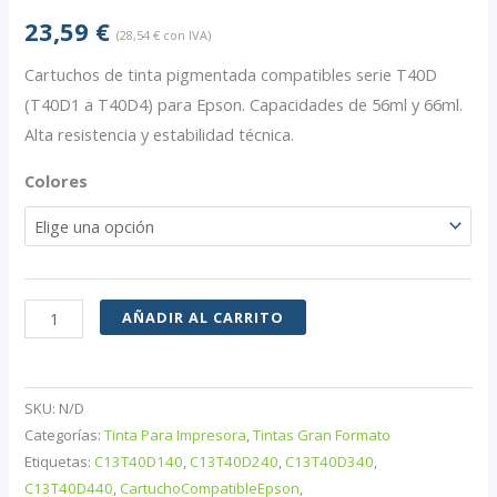
23,59
€
(
28,54
€
con IVA)
Cartuchos de tinta pigmentada compatibles serie T40D
(T40D1 a T40D4) para Epson. Capacidades de 56ml y 66ml.
Alta resistencia y estabilidad técnica.
Colores
Cartucho
AÑADIR AL CARRITO
de
Tinta
Pigmentada
SKU:
N/D
Compatible
Categorías:
Tinta Para Impresora
,
Tintas Gran Formato
Serie
Etiquetas:
C13T40D140
,
C13T40D240
,
C13T40D340
,
C13T40D440
,
CartuchoCompatibleEpson
,
T40D