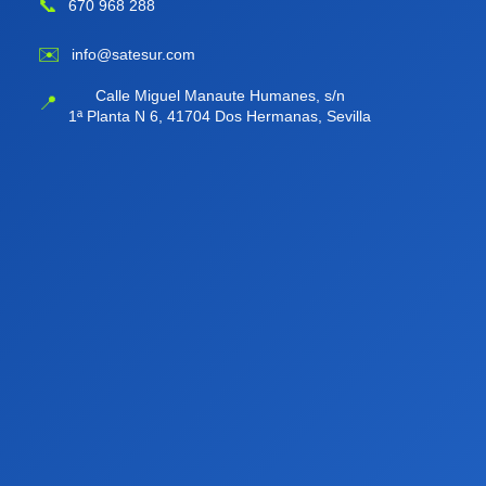
📞
670 968 288
✉️
info@satesur.com
Calle Miguel Manaute Humanes, s/n
📍
1ª Planta N 6, 41704 Dos Hermanas, Sevilla