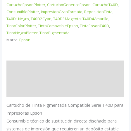
CartuchoEpsonPlotter
,
CartuchoGenericoEpson
,
CartuchoT40D
,
para
ConsumiblePlotter
,
ImpresionGranFormato
,
ReposicionTinta
,
Impresoras
T40D1Negro
,
T40D2Cyan
,
T40D3Magenta
,
T40D4Amarillo
,
Epson
TintaColorPlotter
,
TintaCompatibleEpson
,
TintaEpsonT40D
,
cantidad
TintaNegraPlotter
,
TintaPigmentada
Marca:
Epson
Descripción
Información adicional
Valoraciones (0)
Cartucho de Tinta Pigmentada Compatible Serie T40D para
Impresoras Epson
Consumible técnico de sustitución directa diseñado para
sistemas de impresión que requieren un depósito estable