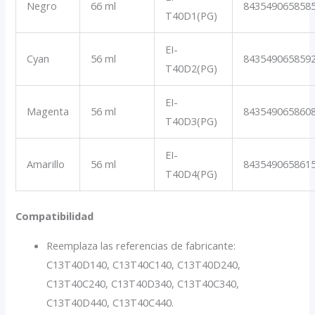
Negro
66 ml
843549065858
T40D1(PG)
EI-
Cyan
56 ml
843549065859
T40D2(PG)
EI-
Magenta
56 ml
843549065860
T40D3(PG)
EI-
Amarillo
56 ml
843549065861
T40D4(PG)
Compatibilidad
Reemplaza las referencias de fabricante:
C13T40D140, C13T40C140, C13T40D240,
C13T40C240, C13T40D340, C13T40C340,
C13T40D440, C13T40C440.