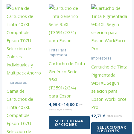
Tinta Para
Impresora
Impresoras
Cartucho de Tinta
Cartucho de Tinta
Genérico Serie
Pigmentada
35XL
9451XL Segun
Impresoras
(T3591/2/3/4)
Gama de
selecion para
para Epson
Cartuchos de
Epson WorkForce
Rango
4,99
€
-
16,00
€
(de
Tinta 407XL
Pro
de
6,04
€
a
19,36
€
con IVA)
precios:
Compatible
12,71
€
(
15,38
€
con IVA)
desde
SELECCIONAR
Epson T07U –
OPCIONES
4,99 €
SELECCIONAR
hasta
OPCIONES
Selección de