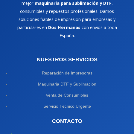
mejor
maquinaria para sublimación y DTF
,
elegir
elegir
consumibles y repuestos profesionales. Damos
en
en
soluciones fiables de impresión para empresas y
la
la
particulares en
Dos Hermanas
con envíos a toda
página
página
España.
de
de
producto
producto
NUESTROS SERVICIOS
Reparación de Impresoras
Maquinaria DTF y Sublimación
Venta de Consumibles
Servicio Técnico Urgente
CONTACTO