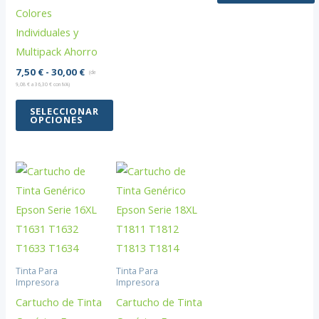
Este
16,00 €
Colores
Este
producto
Individuales y
producto
tiene
Multipack Ahorro
tiene
múltiples
Rango
7,50
€
-
30,00
€
múltiples
(de
variantes.
de
9,08
€
a
36,30
€
con IVA)
variantes.
precios:
Las
desde
SELECCIONAR
Las
opciones
OPCIONES
7,50 €
opciones
hasta
se
Este
30,00 €
se
pueden
producto
pueden
elegir
tiene
elegir
en
múltiples
en
la
variantes.
la
página
Las
página
de
opciones
de
producto
Tinta Para
Tinta Para
se
Impresora
Impresora
producto
pueden
Cartucho de Tinta
Cartucho de Tinta
elegir