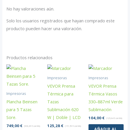
No hay valoraciones aún.
Solo los usuarios registrados que hayan comprado este
producto pueden hacer una valoración.
Productos relacionados
Impresoras
Impresoras
VEVOR Prensa
VEVOR Prensa
Térmica para
Térmica Vasos
Impresoras
Plancha Beinsen
Tazas
330–887 ml Verde
para 5 Tazas
Sublimación 620
Sublimación
Sore.
W | Doble | LCD
104,00
€
(
125,84
€
con IVA)
749,00
€
125,28
€
(
906,29
€
con IVA)
(
151,59
€
con IVA)
AÑADIR AL