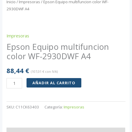
Inicio
/
Impresoras
/ Epson Equipo multifuncion color WF-
2930DWF A4
Impresoras
Epson Equipo multifuncion
color WF-2930DWF A4
88,44
€
(
107,01
€
con IVA)
Epson
AÑADIR AL CARRITO
Equipo
multifuncion
color
SKU:
C11CK63403
Categoría:
Impresoras
WF-
2930DWF
A4