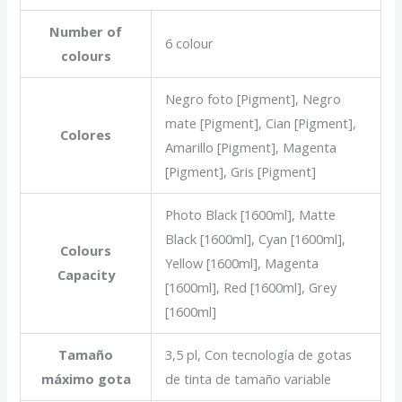
Number of
6 colour
colours
Negro foto [Pigment], Negro
mate [Pigment], Cian [Pigment],
Colores
Amarillo [Pigment], Magenta
[Pigment], Gris [Pigment]
Photo Black [1600ml], Matte
Black [1600ml], Cyan [1600ml],
Colours
Yellow [1600ml], Magenta
Capacity
[1600ml], Red [1600ml], Grey
[1600ml]
Tamaño
3,5 pl, Con tecnología de gotas
máximo gota
de tinta de tamaño variable