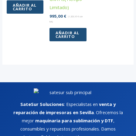
2.600,00 €.
es:
AÑADIR AL
Limitado)
CARRITO
2.410,40 €.
995,00
€
(
1.203,95
€
con
IVA)
AÑADIR AL
CARRITO
SateSur Soluciones
: Especialistas en
venta y
reparación de impresoras en Sevilla
. Ofrecemos la
mejor
maquinaria para sublimación y DTF
,
consumibles y repuestos profesionales. Damos