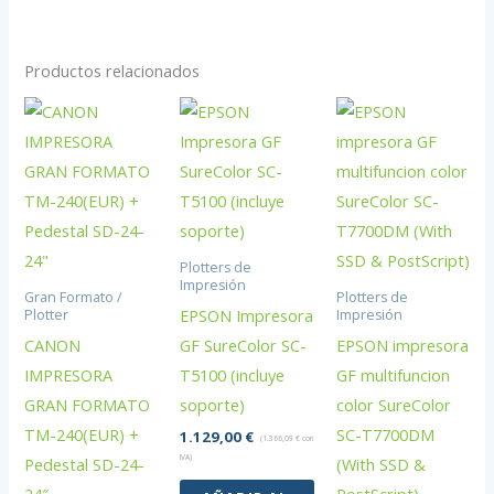
Productos relacionados
Plotters de
Impresión
Gran Formato /
Plotters de
EPSON Impresora
Plotter
Impresión
CANON
GF SureColor SC-
EPSON impresora
IMPRESORA
T5100 (incluye
GF multifuncion
GRAN FORMATO
soporte)
color SureColor
TM-240(EUR) +
SC-T7700DM
1.129,00
€
(
1.366,09
€
con
IVA)
Pedestal SD-24-
(With SSD &