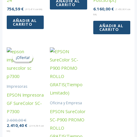
24″
PostScript)
AÑADIR AL
CARRITO
756,59
€
6.160,00
€
(
915,47
€
con IVA)
(
7.453,60
€
con
IVA)
AÑADIR AL
CARRITO
AÑADIR AL
CARRITO
¡Oferta!
¡Oferta!
Impresoras
EPSON Impresora
GF SureColor SC-
Oficina y Empresa
P7300
EPSON SureColor
SC-P900 PROMO
El
2.600,00
€
precio
El
2.410,40
€
(
2.916,58
€
con
ROLLO
original
precio
IVA)
era:
actual
GRATIS(Tiempo