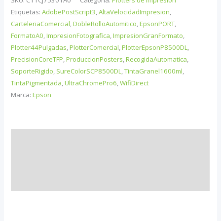
SureColor
Etiquetas:
AdobePostScript3
,
AltaVelocidadImpresion
,
SC-
CarteleriaComercial
,
DobleRolloAutomitico
,
EpsonPORT
,
FormatoA0
,
ImpresionFotografica
,
ImpresionGranFormato
,
P8500DL
Plotter44Pulgadas
,
PlotterComercial
,
PlotterEpsonP8500DL
,
STD
PrecisionCoreTFP
,
ProduccionPosters
,
RecogidaAutomatica
,
cantidad
SoporteRigido
,
SureColorSCP8500DL
,
TintaGranel1600ml
,
TintaPigmentada
,
UltraChromePro6
,
WifiDirect
Marca:
Epson
Descripción
Información adicional
Valoraciones (0)