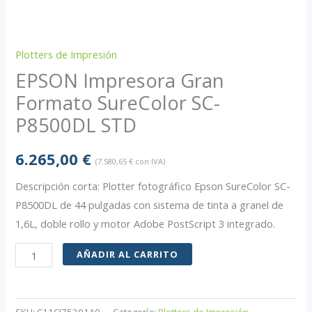
Plotters de Impresión
EPSON Impresora Gran
Formato SureColor SC-
P8500DL STD
6.265,00
€
(
7.580,65
€
con IVA)
Descripción corta:
Plotter fotográfico Epson SureColor SC-
P8500DL de 44 pulgadas con sistema de tinta a granel de
1,
6L,
doble rollo y motor Adobe PostScript 3 integrado.
EPSON
AÑADIR AL CARRITO
Impresora
Gran
Formato
SKU:
C11CJ75301A0
Categoría:
Plotters de Impresión