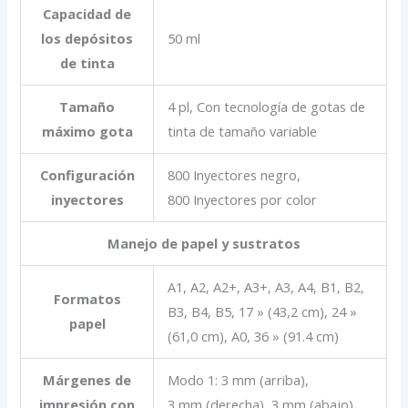
Capacidad de
los depósitos
50 ml
de tinta
Tamaño
4 pl, Con tecnología de gotas de
máximo gota
tinta de tamaño variable
Configuración
800 Inyectores negro,
inyectores
800 Inyectores por color
Manejo de papel y sustratos
A1, A2, A2+, A3+, A3, A4, B1, B2,
Formatos
B3, B4, B5, 17 » (43,2 cm), 24 »
papel
(61,0 cm), A0, 36 » (91.4 cm)
Márgenes de
Modo 1: 3 mm (arriba),
impresión con
3 mm (derecha), 3 mm (abajo),