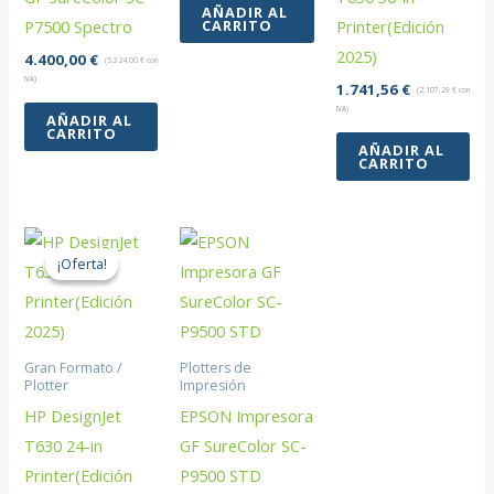
AÑADIR AL
CARRITO
P7500 Spectro
Printer(Edición
2025)
4.400,00
€
(
5.324,00
€
con
IVA)
1.741,56
€
(
2.107,29
€
con
IVA)
AÑADIR AL
CARRITO
AÑADIR AL
CARRITO
¡Oferta!
¡Oferta!
Gran Formato /
Plotters de
Plotter
Impresión
HP DesignJet
EPSON Impresora
T630 24-in
GF SureColor SC-
Printer(Edición
P9500 STD