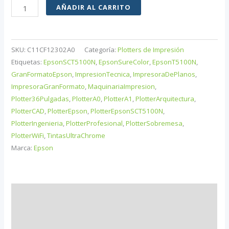
EPSON
AÑADIR AL CARRITO
Impresora
GF
SureColor
SKU:
C11CF12302A0
Categoría:
Plotters de Impresión
SC-
Etiquetas:
EpsonSCT5100N
,
EpsonSureColor
,
EpsonT5100N
,
T5100N
GranFormatoEpson
,
ImpresionTecnica
,
ImpresoraDePlanos
,
ImpresoraGranFormato
,
MaquinariaImpresion
,
(sin
Plotter36Pulgadas
,
PlotterA0
,
PlotterA1
,
PlotterArquitectura
,
soporte)
PlotterCAD
,
PlotterEpson
,
PlotterEpsonSCT5100N
,
cantidad
PlotterIngenieria
,
PlotterProfesional
,
PlotterSobremesa
,
PlotterWiFi
,
TintasUltraChrome
Marca:
Epson
Descripción
Información adicional