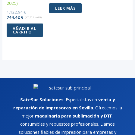
2025)
LEER MÁS
El
1.122,94
€
El
precio
744,42
€
(
900,75
€
con IVA)
precio
original
actual
era:
AÑADIR AL
CARRITO
es:
1.122,94 €.
744,42 €.
SateSur Soluciones
: Especialistas en
venta y
reparación de impresoras en Sevilla
. Ofrecemos la
mejor
maquinaria para sublimación y DTF
,
consumibles y repuestos profesionales. Damos
soluciones fiables de impresión para empresas y